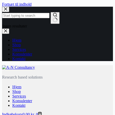
Fortsæt til indhold
Ingen resultater
Hjem
Shop
Services
Konsulenter
Kontakt
Research based solutions
Hjem
Shop
Services
Konsulenter
Kontakt
Indkøbskurv
0,00
kr.
0