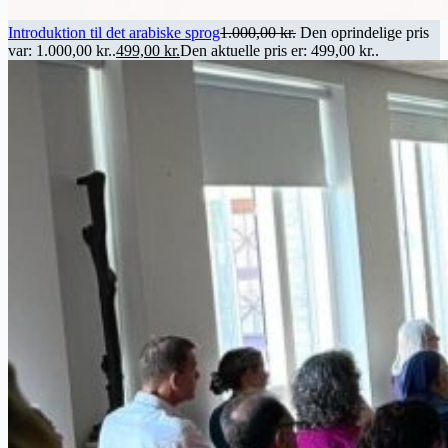
Introduktion til det arabiske sprog
1.000,00
kr.
Den oprindelige pris
var: 1.000,00 kr..
499,00
kr.
Den aktuelle pris er: 499,00 kr..