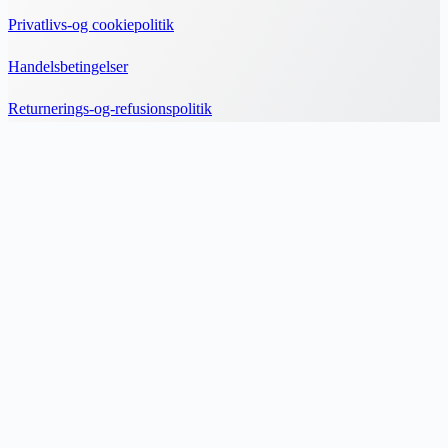
Privatlivs-og cookiepolitik
Handelsbetingelser
Returnerings-og-refusionspolitik