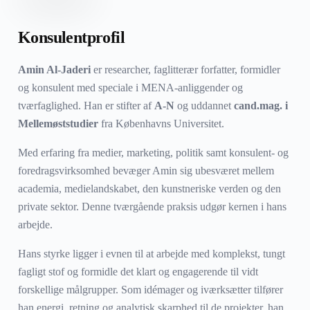
Konsulentprofil
Amin Al-Jaderi
er researcher, faglitterær forfatter, formidler
og konsulent med speciale i MENA-anliggender og
tværfaglighed. Han er stifter af
A‑N
og uddannet
cand.mag. i
Mellemøststudier
fra Københavns Universitet.
Med erfaring fra medier, marketing, politik samt konsulent- og
foredragsvirksomhed bevæger Amin sig ubesværet mellem
academia, medielandskabet, den kunstneriske verden og den
private sektor. Denne tværgående praksis udgør kernen i hans
arbejde.
Hans styrke ligger i evnen til at arbejde med komplekst, tungt
fagligt stof og formidle det klart og engagerende til vidt
forskellige målgrupper. Som idémager og iværksætter tilfører
han energi, retning og analytisk skarphed til de projekter, han