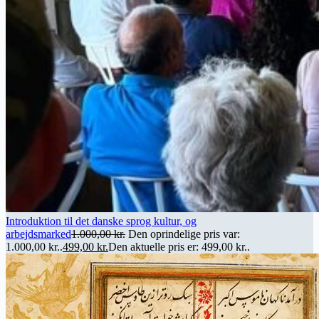
Introduktion til det danske sprog kultur, og
arbejdsmarked
1.000,00
kr.
Den oprindelige pris var:
1.000,00 kr..
499,00
kr.
Den aktuelle pris er: 499,00 kr..